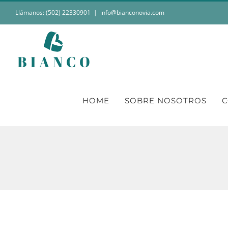
Saltar
Llámanos: (502) 22330901
|
info@bianconovia.com
al
contenido
HOME
SOBRE NOSOTROS
C