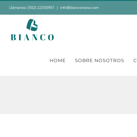
Saltar
Llámanos: (502) 22330901
|
info@bianconovia.com
al
contenido
HOME
SOBRE NOSOTROS
C