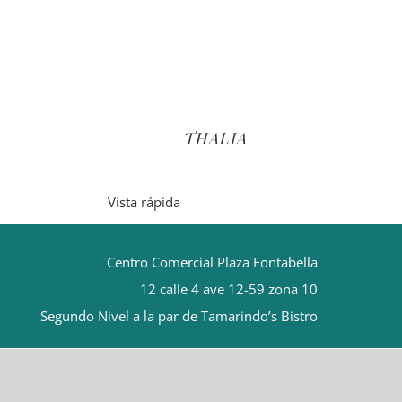
4
THALIA
Vista rápida
Centro Comercial Plaza Fontabella
12 calle 4 ave 12-59 zona 10
Segundo Nivel a la par de Tamarindo’s Bistro
rologi replica
olex replica