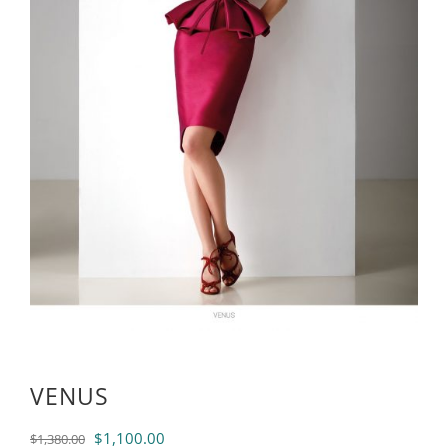
VENUS
El
El
$
1,100.00
$
1,380.00