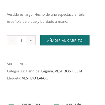
precio
precio
original
actual
Vestido es largo. Hecho de una espectacular tela
era:
es:
española de pique y bordado a mano.
$1,380.00.
$1,100.00.
AÑADIR AL CARRITO
VENUS
cantidad
SKU:
VENUS
Categorías:
Hannibal Laguna
,
VESTIDOS FIESTA
Etiqueta:
VESTIDO LARGO
Compartir en
Tweet este