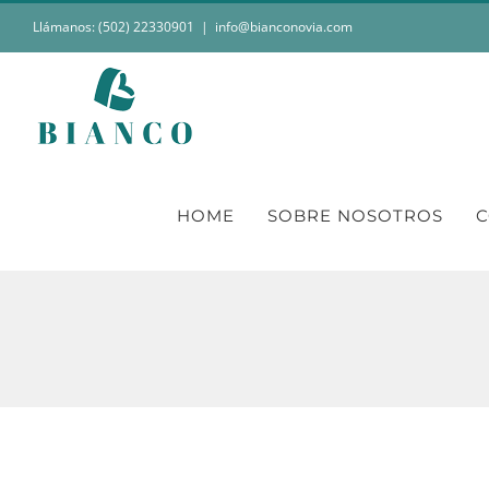
Saltar
Llámanos: (502) 22330901
|
info@bianconovia.com
al
contenido
HOME
SOBRE NOSOTROS
C